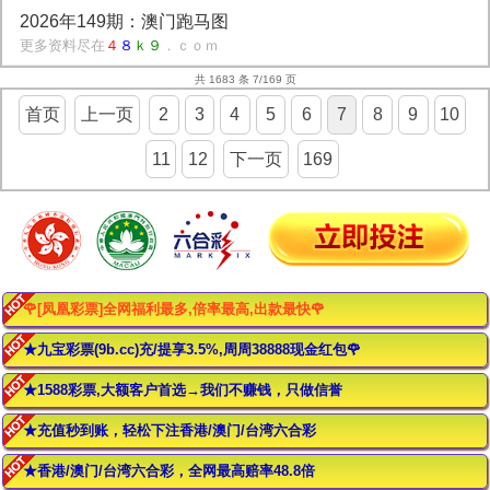
2026年149期：澳门跑马图
更多资料尽在
４
８
ｋ９
．ｃｏｍ
共 1683 条 7/169 页
首页
上一页
2
3
4
5
6
7
8
9
10
11
12
下一页
169
🌹[凤凰彩票]全网福利最多,倍率最高,出款最快🌹
★九宝彩票(9b.cc)充/提享3.5%,周周38888现金红包🌹
★1588彩票,大额客户首选→我们不赚钱，只做信誉
★充值秒到账，轻松下注香港/澳门/台湾六合彩
★香港/澳门/台湾六合彩，全网最高赔率48.8倍