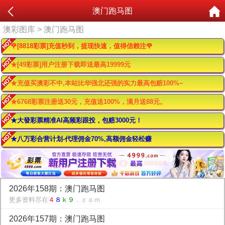
澳门跑马图
澳彩图库
> 澳门跑马图
🌹[8818彩票]充值秒到，提现快速，值得信赖注🌹
★[49彩票]用户注册下载即送最高19999元
★充值买澳彩不中,本站比华强北还强的实力最高包赔100%~
★6768彩票注册送30元，充值送100%，满月送88元。
★大發彩票精准AI高频彩跟投，包赔3000元！
★八万彩合营计划-代理佣金70%,高额佣金轻松赚
2026年158期：澳门跑马图
更多资料尽在
４
８
ｋ９
．ｃｏｍ
2026年157期：澳门跑马图