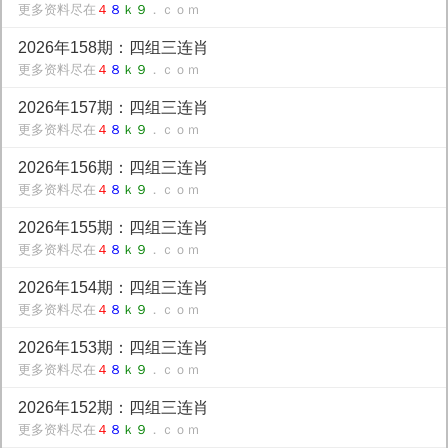
更多资料尽在
４
８
ｋ９
．ｃｏｍ
2026年158期：四组三连肖
更多资料尽在
４
８
ｋ９
．ｃｏｍ
2026年157期：四组三连肖
更多资料尽在
４
８
ｋ９
．ｃｏｍ
2026年156期：四组三连肖
更多资料尽在
４
８
ｋ９
．ｃｏｍ
2026年155期：四组三连肖
更多资料尽在
４
８
ｋ９
．ｃｏｍ
2026年154期：四组三连肖
更多资料尽在
４
８
ｋ９
．ｃｏｍ
2026年153期：四组三连肖
更多资料尽在
４
８
ｋ９
．ｃｏｍ
2026年152期：四组三连肖
更多资料尽在
４
８
ｋ９
．ｃｏｍ