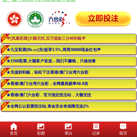
🌹[凤凰彩票]大额无忧,百万提款三分钟到账🌹
★九宝彩票(9b.cc)充/提享3.5%,周周38888现金红包🌹
★1588彩票,大额客户首选→我们不赚钱，只做信誉
★充值秒到账，轻松下注香港/澳门/台湾六合彩
★香港/澳门/台湾六合彩，全网最高赔率48.8倍
★香港/澳门六合彩，官方指定投注站，大额无忧
★全网公认彩票投注站,资金安全有保障充送2%
首页
彩图
黑白
记录
留言