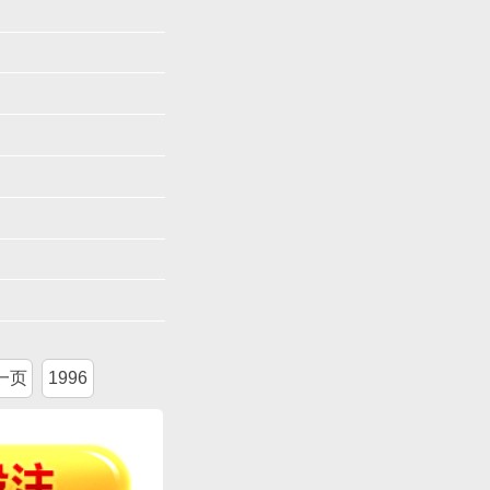
一页
1996