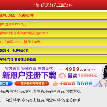
澳门天天好彩正版资料
PP送48元彩金，为您助力🌹
载即送最高19999元
站比华强北还强的实力最高包赔100%~
元，充值送100%，满月送88元。
彩跟投，包赔3000元！
佣金70%,高额佣金轻松赚
解平特/两句特码诗/玄机看生肖/特码生肖诗/两数玄机
奇缘/一句爆特平/赛马会玄机诗/两波中特/管家婆解梦