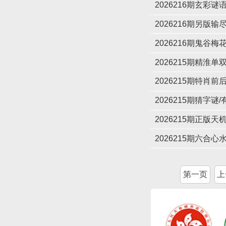
2026216期玄彩
2026216期另版
2026216期鬼谷
2026215期精淮
2026215期特肖
2026215期猜字
2026215期正版
2026215期六合
第一页
上