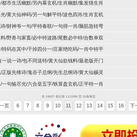
谜语/都市生活幽默/另内幕玄机/生肖幽默/集发猜生肖
输尽光/黄大仙神码/另一句解平特/波色四肖/生肖玄机
梅花诗/财神爷一句/平特春联/一句得一肖/脑筋急转弯
单双料/野兽与家畜/必中特波路/尾数必中特/合数单双
前后/特码在其中/干掉四分一/庄家绝吃码/一肖中特平
谜/有一说一诗/包不同送特/黄大仙欲钱料/最老版开门
天机/正版先锋诗/鬼谷子总纲/先生总纲诗/黄大仙赐灵
心水/一句输尽光/六合皇五字/铁算盘玄机/正平特一肖
共 19957 条记录 11/1996 页 10条每页
一页
6
7
8
9
10
11
12
13
14
15
16
下