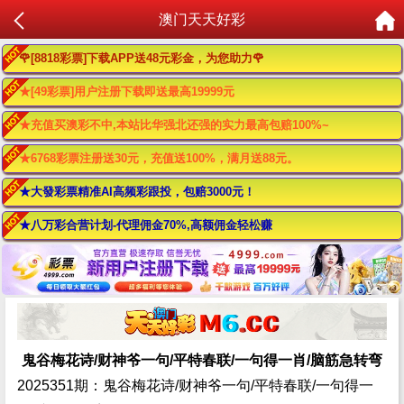
澳门天天好彩
🌹[8818彩票]下载APP送48元彩金，为您助力🌹
★[49彩票]用户注册下载即送最高19999元
★充值买澳彩不中,本站比华强北还强的实力最高包赔100%~
★6768彩票注册送30元，充值送100%，满月送88元。
★大發彩票精准AI高频彩跟投，包赔3000元！
★八万彩合营计划-代理佣金70%,高额佣金轻松赚
鬼谷梅花诗/财神爷一句/平特春联/一句得一肖/脑筋急转弯
2025351期：鬼谷梅花诗/财神爷一句/平特春联/一句得一