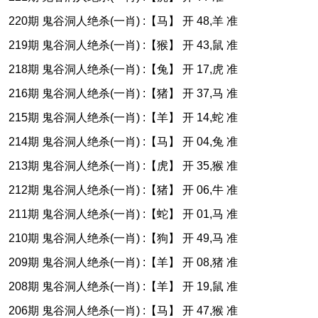
220期 鬼谷洞人绝杀(一肖) :【马】 开 48,羊 准
219期 鬼谷洞人绝杀(一肖) :【猴】 开 43,鼠 准
218期 鬼谷洞人绝杀(一肖) :【兔】 开 17,虎 准
216期 鬼谷洞人绝杀(一肖) :【猪】 开 37,马 准
215期 鬼谷洞人绝杀(一肖) :【羊】 开 14,蛇 准
214期 鬼谷洞人绝杀(一肖) :【马】 开 04,兔 准
213期 鬼谷洞人绝杀(一肖) :【虎】 开 35,猴 准
212期 鬼谷洞人绝杀(一肖) :【猪】 开 06,牛 准
211期 鬼谷洞人绝杀(一肖) :【蛇】 开 01,马 准
210期 鬼谷洞人绝杀(一肖) :【狗】 开 49,马 准
209期 鬼谷洞人绝杀(一肖) :【羊】 开 08,猪 准
208期 鬼谷洞人绝杀(一肖) :【羊】 开 19,鼠 准
206期 鬼谷洞人绝杀(一肖) :【马】 开 47,猴 准