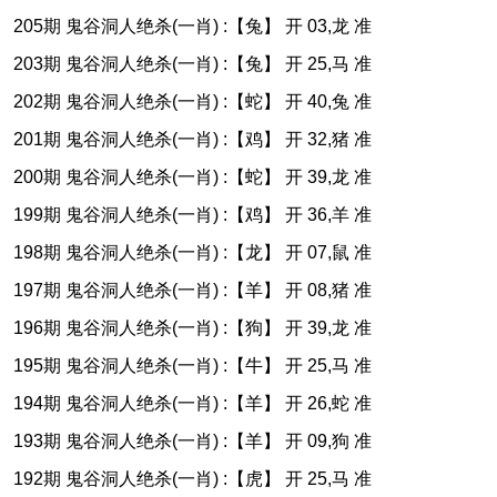
205期 鬼谷洞人绝杀(一肖) :【兔】 开 03,龙 准
203期 鬼谷洞人绝杀(一肖) :【兔】 开 25,马 准
202期 鬼谷洞人绝杀(一肖) :【蛇】 开 40,兔 准
201期 鬼谷洞人绝杀(一肖) :【鸡】 开 32,猪 准
200期 鬼谷洞人绝杀(一肖) :【蛇】 开 39,龙 准
199期 鬼谷洞人绝杀(一肖) :【鸡】 开 36,羊 准
198期 鬼谷洞人绝杀(一肖) :【龙】 开 07,鼠 准
197期 鬼谷洞人绝杀(一肖) :【羊】 开 08,猪 准
196期 鬼谷洞人绝杀(一肖) :【狗】 开 39,龙 准
195期 鬼谷洞人绝杀(一肖) :【牛】 开 25,马 准
194期 鬼谷洞人绝杀(一肖) :【羊】 开 26,蛇 准
193期 鬼谷洞人绝杀(一肖) :【羊】 开 09,狗 准
192期 鬼谷洞人绝杀(一肖) :【虎】 开 25,马 准