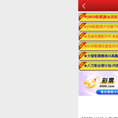
🌹[8818彩票]新会
★[49彩票]用户注册下
★充值买澳彩不中,本
★6768彩票注册送30
★大發彩票精准AI高频
★八万彩合营计划-代理